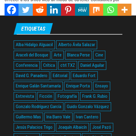
publicidad, publicidad y acceso a Amazon.es/.
ETIQUETAS
Alba Hidalgo Alguacil
Alberto Ávila Salazar
Araceli del Bosque
Arte
Blanca Perse
Cine
Conferencia
Crítica
ctrl.TXZ
Daniel Aguilar
David G. Panadero
Editorial
Eduardo Fort
Enrique Galán Santamaría
Enrique Porta
Ensayo
Entrevista
Ficción
Fotografía
Frank G. Rubio
Gonzalo Rodríguez García
Guido Gonzalo Vázquez
Guillermo Mas
Iria Barro Vale
Ivan Cantero
Jesús Palacios Trigo
Joaquín Albaicín
José Pazó