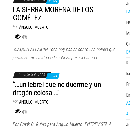
23 de junio de 2026
0
Jo
LA SIERRA MORENA DE LOS
F
GOMÉLEZ
Ha
Por
ÁNGULO_MUERTO
Ma
Cl
JOAQUÍN ALBAICÍN Toca hoy hablar sobre una novela que
D
jamás se me ha ido de la cabeza pese a haberla…
Ra
Is
11 de junio de 2026
1
“…un lebrel que no duerme y un
Fr
dragón colosal…”
En
Por
ÁNGULO_MUERTO
A
Ap
Por Frank G. Rubio para Ángulo Muerto. ENTREVISTA A
Jo