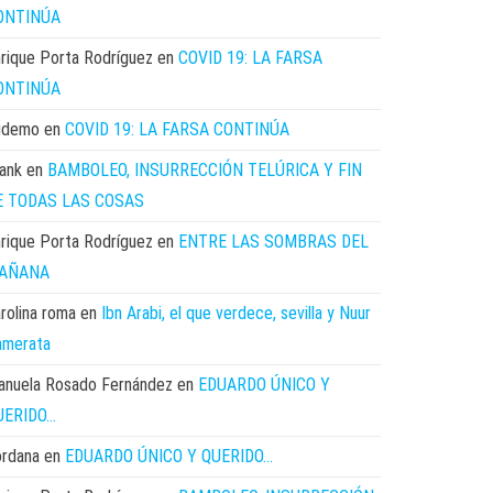
ONTINÚA
rique Porta Rodríguez
en
COVID 19: LA FARSA
ONTINÚA
udemo
en
COVID 19: LA FARSA CONTINÚA
ank
en
BAMBOLEO, INSURRECCIÓN TELÚRICA Y FIN
E TODAS LAS COSAS
rique Porta Rodríguez
en
ENTRE LAS SOMBRAS DEL
AÑANA
rolina roma
en
Ibn Arabi, el que verdece, sevilla y Nuur
amerata
anuela Rosado Fernández
en
EDUARDO ÚNICO Y
UERIDO…
ordana
en
EDUARDO ÚNICO Y QUERIDO…