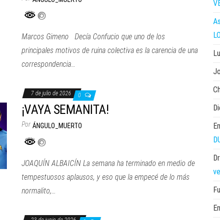
V
As
L
Marcos Gimeno Decía Confucio que uno de los
principales motivos de ruina colectiva es la carencia de una
Lu
correspondencia…
Jo
C
7 de julio de 2026
0
¡VAYA SEMANITA!
D
Por
En
ÁNGULO_MUERTO
D
Dr
JOAQUÍN ALBAICÍN La semana ha terminado en medio de
ve
tempestuosos aplausos, y eso que la empecé de lo más
F
normalito,…
En