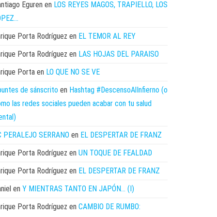
ntiago Eguren
en
LOS REYES MAGOS, TRAPIELLO, LOS
ÓPEZ…
rique Porta Rodríguez
en
EL TEMOR AL REY
rique Porta Rodríguez
en
LAS HOJAS DEL PARAISO
rique Porta
en
LO QUE NO SE VE
untes de sánscrito
en
Hashtag #DescensoAlInfierno (o
mo las redes sociales pueden acabar con tu salud
ntal)
C PERALEJO SERRANO
en
EL DESPERTAR DE FRANZ
rique Porta Rodríguez
en
UN TOQUE DE FEALDAD
rique Porta Rodríguez
en
EL DESPERTAR DE FRANZ
niel
en
Y MIENTRAS TANTO EN JAPÓN… (I)
rique Porta Rodríguez
en
CAMBIO DE RUMBO: