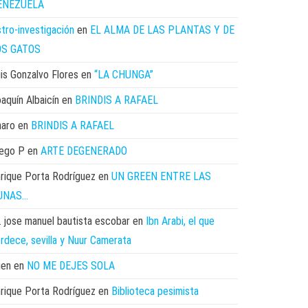
ENEZUELA
tro-investigación
en
EL ALMA DE LAS PLANTAS Y DE
OS GATOS
is Gonzalvo Flores
en
“LA CHUNGA”
aquín Albaicín
en
BRINDIS A RAFAEL
haro
en
BRINDIS A RAFAEL
iego P
en
ARTE DEGENERADO
rique Porta Rodríguez
en
UN GREEN ENTRE LAS
UNAS…
. jose manuel bautista escobar
en
Ibn Arabi, el que
rdece, sevilla y Nuur Camerata
uen
en
NO ME DEJES SOLA
rique Porta Rodríguez
en
Biblioteca pesimista