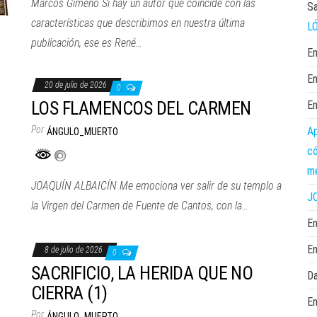
Marcos Gimeno Si hay un autor que coincide con las
Sa
características que describimos en nuestra última
L
publicación, ese es René…
En
En
20 de julio de 2026
0
LOS FLAMENCOS DEL CARMEN
En
Por
Ap
ÁNGULO_MUERTO
có
me
JOAQUÍN ALBAICÍN Me emociona ver salir de su templo a
J
la Virgen del Carmen de Fuente de Cantos, con la…
En
En
8 de julio de 2026
0
SACRIFICIO, LA HERIDA QUE NO
Da
CIERRA (1)
En
Por
ÁNGULO_MUERTO