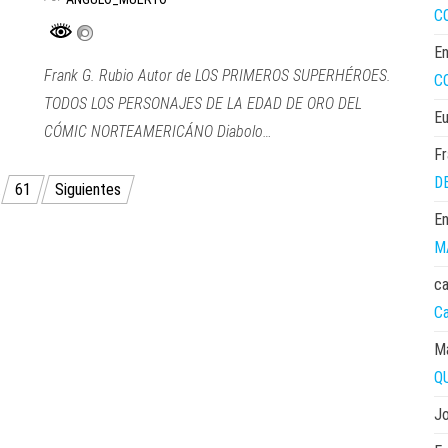
C
En
Frank G. Rubio Autor de LOS PRIMEROS SUPERHÉROES.
C
TODOS LOS PERSONAJES DE LA EDAD DE ORO DEL
E
CÓMIC NORTEAMERICÁNO Diabolo…
Fr
D
…
61
Siguientes
En
M
ca
C
M
Q
J