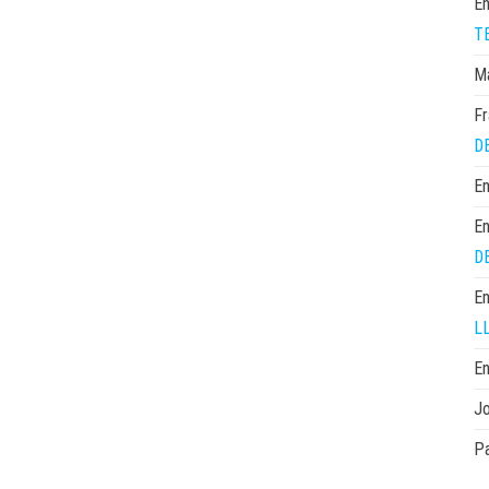
En
T
M
Fr
D
En
En
D
En
L
En
Jo
Pa