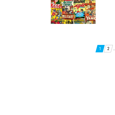
Paginación
1
2
de
entradas