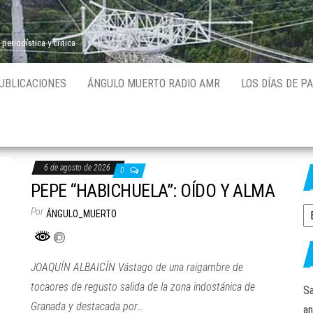
 periodística y crítica
UBLICACIONES
ÁNGULO MUERTO RADIO AMR
LOS DÍAS DE P
6 de agosto de 2026
0
PEPE “HABICHUELA”: OÍDO Y ALMA
Por
C
ÁNGULO_MUERTO
JOAQUÍN ALBAICÍN Vástago de una raigambre de
tocaores de regusto salida de la zona indostánica de
Sa
Granada y destacada por…
an