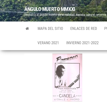
Saltar
ÁNGULO MUERTO MMXXI
al
Descubre el ángulo muerto de la realidad. Revista cultural, artística,
contenido
MAPA DEL SITIO
ENLACES DE RED
P
VERANO 2021
INVIERNO 2021-2022