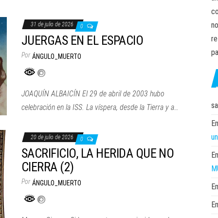
co
no
31 de julio de 2026
0
JUERGAS EN EL ESPACIO
re
pa
Por
ÁNGULO_MUERTO
JOAQUÍN ALBAICÍN El 29 de abril de 2003 hubo
sa
celebración en la ISS. La víspera, desde la Tierra y a…
En
un
20 de julio de 2026
0
SACRIFICIO, LA HERIDA QUE NO
En
CIERRA (2)
M
Por
ÁNGULO_MUERTO
En
En