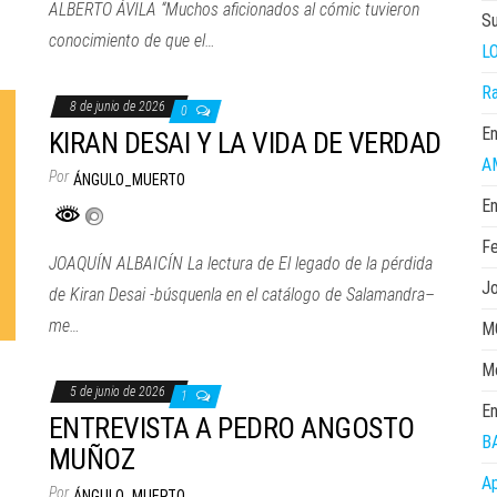
ALBERTO ÁVILA “Muchos aficionados al cómic tuvieron
S
conocimiento de que el…
L
Ra
8 de junio de 2026
0
En
KIRAN DESAI Y LA VIDA DE VERDAD
A
Por
ÁNGULO_MUERTO
En
Fe
JOAQUÍN ALBAICÍN La lectura de El legado de la pérdida
Jo
de Kiran Desai -búsquenla en el catálogo de Salamandra–
me…
M
M
5 de junio de 2026
1
En
ENTREVISTA A PEDRO ANGOSTO
B
MUÑOZ
Ap
Por
ÁNGULO_MUERTO