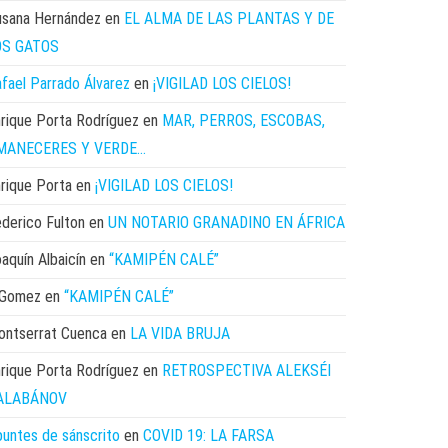
usana Hernández
en
EL ALMA DE LAS PLANTAS Y DE
OS GATOS
fael Parrado Álvarez
en
¡VIGILAD LOS CIELOS!
rique Porta Rodríguez
en
MAR, PERROS, ESCOBAS,
MANECERES Y VERDE…
rique Porta
en
¡VIGILAD LOS CIELOS!
derico Fulton
en
UN NOTARIO GRANADINO EN ÁFRICA
aquín Albaicín
en
“KAMIPÉN CALÉ”
Gomez
en
“KAMIPÉN CALÉ”
ontserrat Cuenca
en
LA VIDA BRUJA
rique Porta Rodríguez
en
RETROSPECTIVA ALEKSÉI
ALABÁNOV
untes de sánscrito
en
COVID 19: LA FARSA